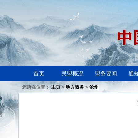
首页
民盟概况
盟务要闻
通
您所在位置：
主页
>
地方盟务
>
沧州