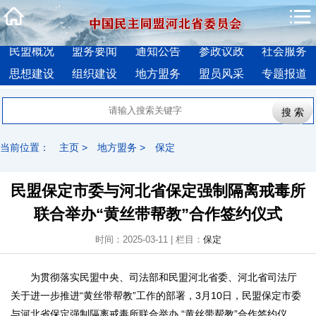
民盟概况
盟务要闻
通知公告
参政议政
社会服务
思想建设
组织建设
地方盟务
盟员风采
专题报道
当前位置：
主页
>
地方盟务
>
保定
民盟保定市委与河北省保定强制隔离戒毒所
联合举办“黄丝带帮教”合作签约仪式
时间：2025-03-11 | 栏目：
保定
为贯彻落实民盟中央、司法部和民盟河北省委、河北省司法厅
关于进一步推进“黄丝带帮教”工作的部署，3月10日，民盟保定市委
与河北省保定强制隔离戒毒所联合举办 “黄丝带帮教”合作签约仪