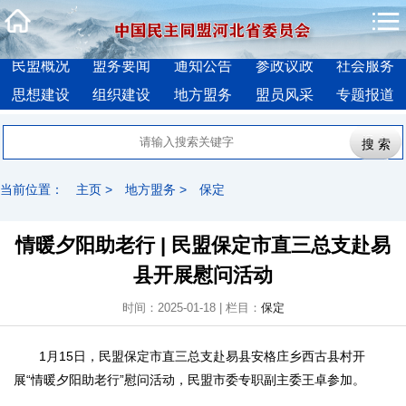
民盟概况
盟务要闻
通知公告
参政议政
社会服务
思想建设
组织建设
地方盟务
盟员风采
专题报道
当前位置：
主页
>
地方盟务
>
保定
情暖夕阳助老行 | 民盟保定市直三总支赴易
县开展慰问活动
时间：2025-01-18 | 栏目：
保定
1月15日，民盟保定市直三总支赴易县安格庄乡西古县村开
展“情暖夕阳助老行”慰问活动，民盟市委专职副主委王卓参加。